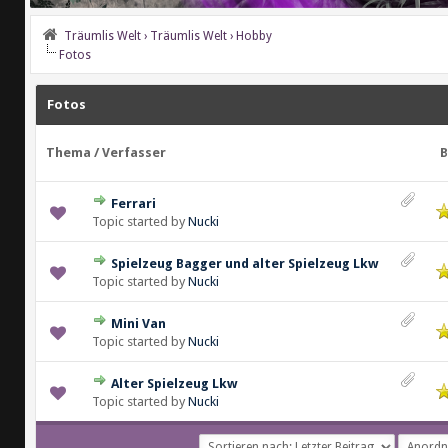
Träumlis Welt
›
Träumlis Welt
›
Hobby
Fotos
Fotos
Thema
/
Verfasser
B
Ferrari
 durchschnittlich
Topic started by
Nucki
Spielzeug Bagger und alter Spielzeug Lkw
 durchschnittlich
Topic started by
Nucki
Mini Van
 durchschnittlich
Topic started by
Nucki
Alter Spielzeug Lkw
 durchschnittlich
Topic started by
Nucki