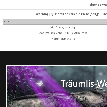
Folgende Wa
Warning
[2] Undefined variable $inline_edit_js - Lin
File
/inc/class_error.php
/forumdisplay.php(1546) : eval()'d code
/forumdisplay.php